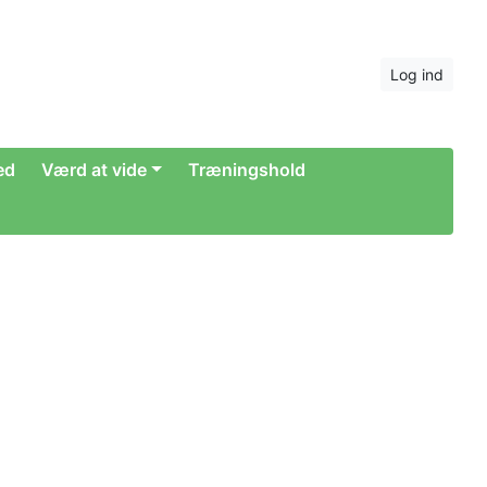
Log ind
hed
Værd at vide
Træningshold