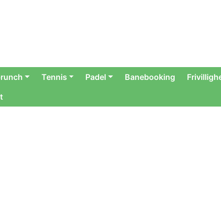
runch
Tennis
Padel
Banebooking
Frivillig
t